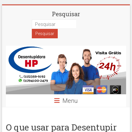
Skip
Desentupidora
Pesquisar
to
content
em
São
Paulo
Hidro
Prime
Menu
O que usar para Desentupir