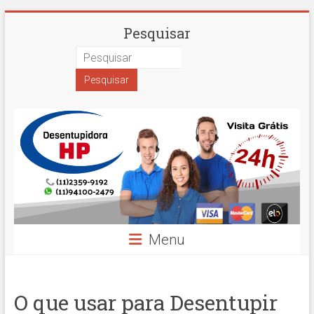
Skip
Desentupidora
Pesquisar
to
content
em
São
Paulo
Hidro
Prime
Menu
O que usar para Desentupir