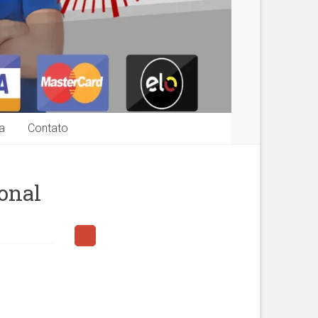
a
Contato
onal