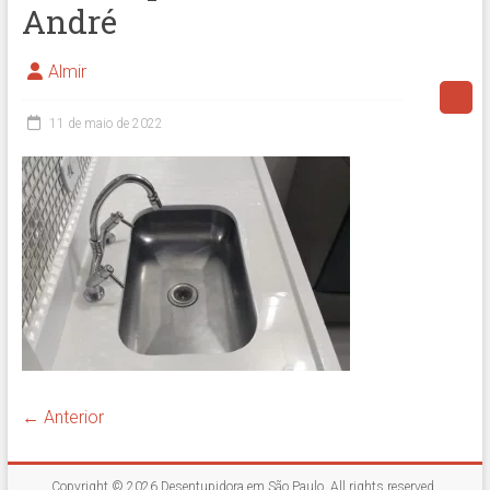
André
Almir
11 de maio de 2022
← Anterior
Copyright © 2026
Desentupidora em São Paulo
. All rights reserved.