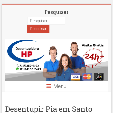
Skip
Desentupidora
Pesquisar
to
content
em
São
Paulo
Hidro
Prime
Menu
Desentupir Pia em Santo