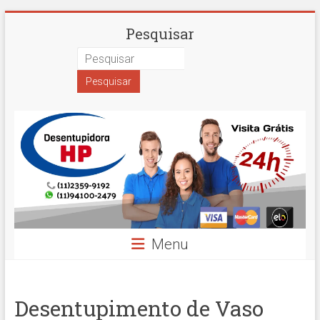
Skip
Desentupidora
Pesquisar
to
content
em
São
Paulo
Hidro
Prime
Menu
Desentupimento de Vaso