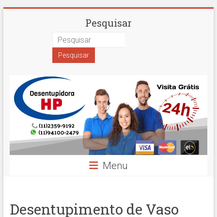
Skip
Desentupidora
Pesquisar
to
content
em
São
Paulo
Hidro
Prime
Menu
Desentupimento de Vaso