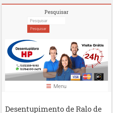
Skip
Desentupidora
Pesquisar
to
content
em
São
Paulo
Hidro
Prime
Menu
Desentupimento de Ralo de