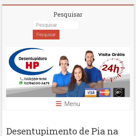
Skip
Desentupidora
Pesquisar
to
content
em
São
Paulo
Hidro
Prime
Menu
Desentupimento de Pia na