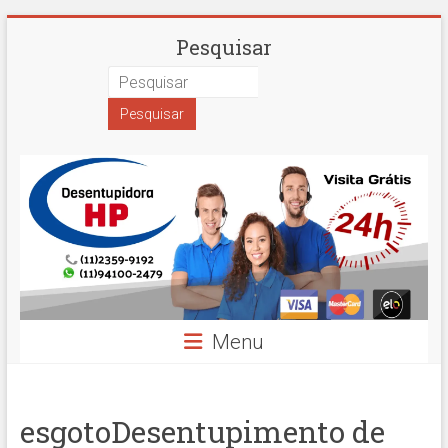
Skip
Desentupidora
Pesquisar
to
content
em
São
Paulo
Hidro
Prime
Menu
esgotoDesentupimento de