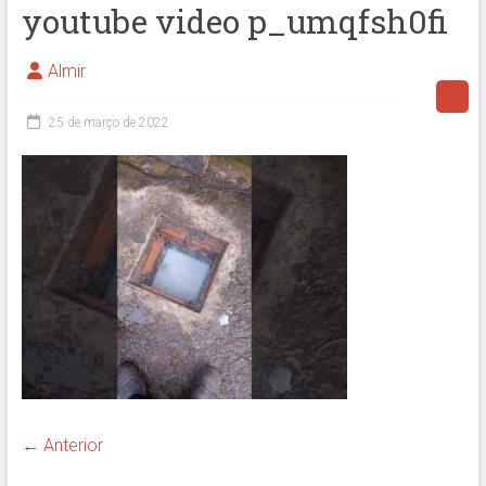
youtube video p_umqfsh0fi
Almir
25 de março de 2022
← Anterior