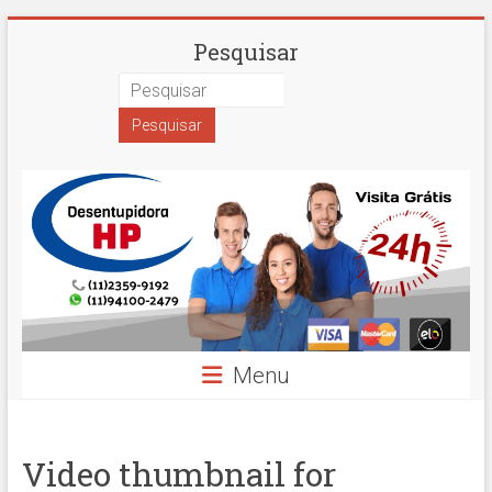
Skip
Desentupidora
Pesquisar
to
content
em
São
Paulo
Hidro
Prime
Menu
Video thumbnail for