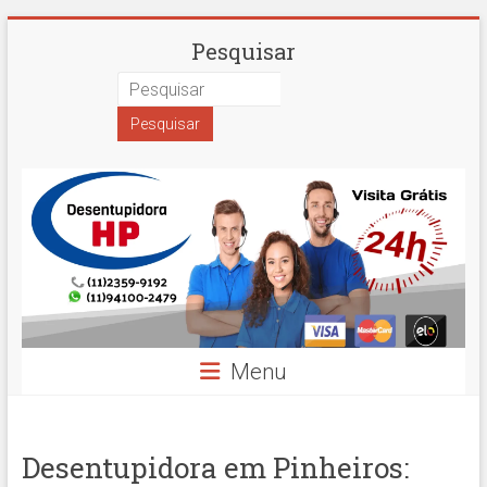
Skip
Desentupidora
Pesquisar
to
content
em
São
Paulo
Hidro
Prime
Menu
Desentupidora em Pinheiros: