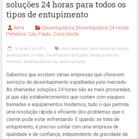
soluções 24 horas para todos os
tipos de entupimento
Almir
Desentupidora
,
Desentupidora 24 Horas
,
Pinheiros
,
São Paulo
,
Zona Oeste
18 de abril de 2023
como desentupir
,
como desentupir esgoto
,
desentupidora 24 horas
,
Desentupidora de Esgoto
,
Desentupidora em
Pinheiros
,
desentupidora em sp
,
desentupimento
Sabemos que existem várias empresas que oferecem
serviços de desentupimento espalhadas pelo mercado.
As chamadas soluções 24 horas são as mais procuradas,
já que são estabelecimentos que contam com equipes
treinadas e equipamentos modernos, tudo o que permite
uma resolução rápida e eficiente dos problemas que o
cliente pode estar enfrentando. E quando se trata de
entupimento, é preciso contar com uma empresa de
qualidade e de confiança, independente da gravidade da