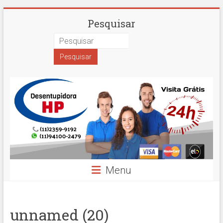
Skip
Desentupidora
Pesquisar
to
content
em
São
Paulo
Hidro
Prime
Menu
unnamed (20)