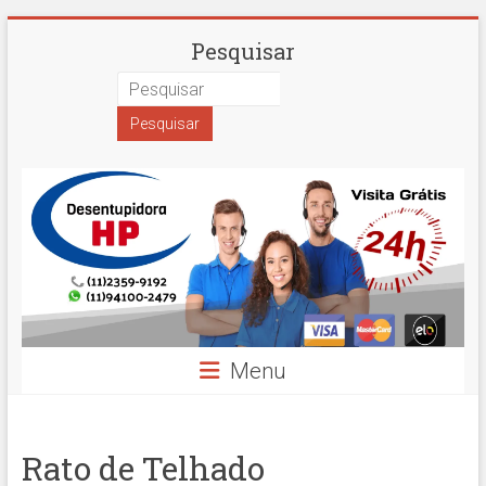
Skip
Desentupidora
Pesquisar
to
content
em
São
Paulo
Hidro
Prime
Menu
Rato de Telhado