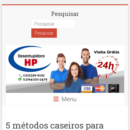
Skip
Desentupidora
Pesquisar
to
content
em
São
Paulo
Hidro
Prime
Menu
5 métodos caseiros para