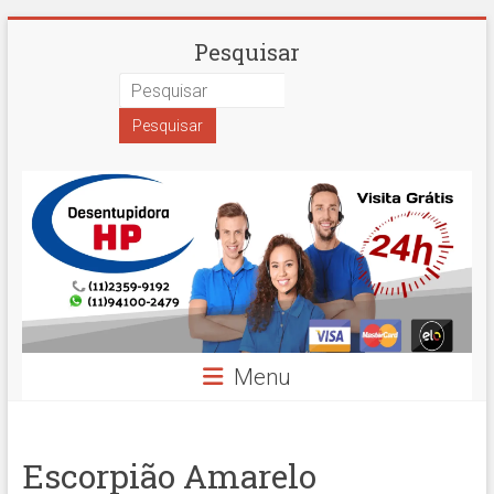
Skip
Desentupidora
Pesquisar
to
content
em
São
Paulo
Hidro
Prime
Menu
Escorpião Amarelo