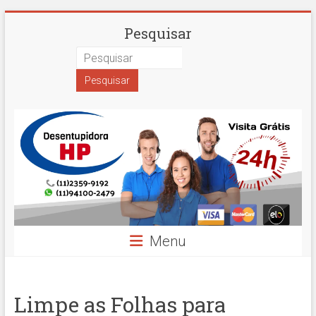
Skip
Desentupidora
Pesquisar
to
content
em
São
Paulo
Hidro
Prime
Menu
Limpe as Folhas para