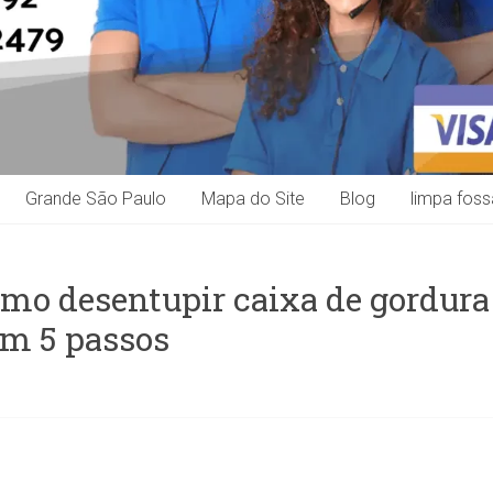
Grande São Paulo
Mapa do Site
Blog
limpa foss
Como desentupir caixa de gordura
em 5 passos