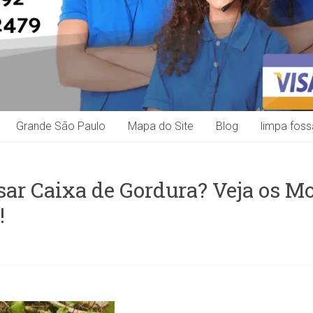
Grande São Paulo
Mapa do Site
Blog
limpa foss
sar Caixa de Gordura? Veja os M
!