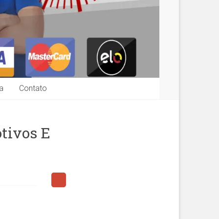
a
Contato
otivos E