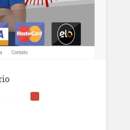
a
Contato
rio