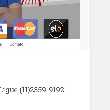
a
Contato
igue (11)2359-9192