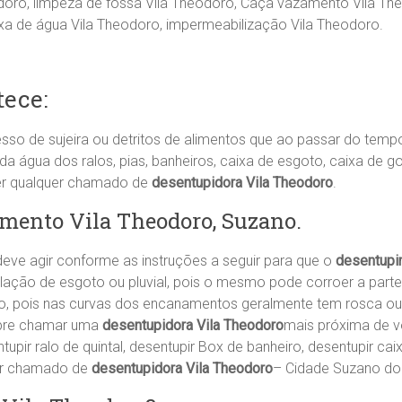
doro, limpeza de fossa Vila Theodoro, Caça vazamento Vila Th
xa de água Vila Theodoro, impermeabilização Vila Theodoro.
ece:
sso de sujeira ou detritos de alimentos que ao passar do tem
água dos ralos, pias, banheiros, caixa de esgoto, caixa de go
er qualquer chamado de
desentupidora Vila Theodoro
.
mento Vila Theodoro, Suzano.
ve agir conforme as instruções a seguir para que o
desentupi
lação de esgoto ou pluvial, pois o mesmo pode corroer a part
rro, pois nas curvas dos encanamentos geralmente tem rosca o
pre chamar uma
desentupidora Vila Theodoro
mais próxima de vo
entupir ralo de quintal, desentupir Box de banheiro, desentupir c
er chamado de
desentupidora Vila Theodoro
– Cidade Suzano do 