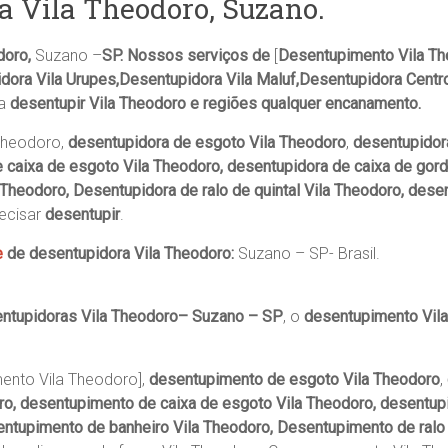
a Vila Theodoro, Suzano.
doro,
Suzano –
SP. Nossos serviços de
[
Desentupimento Vila Th
dora Vila Urupes,Desentupidora Vila Maluf,Desentupidora Centr
ra
desentupir Vila Theodoro e regiões qualquer encanamento.
Theodoro,
desentupidora de esgoto Vila Theodoro
,
desentupidora
e caixa de esgoto Vila Theodoro, desentupidora de caixa de gor
 Theodoro, Desentupidora de ralo de quintal Vila Theodoro, dese
recisar
desentupir
.
e
de desentupidora Vila Theodoro:
Suzano – SP- Brasil.
ntupidoras Vila Theodoro– Suzano – SP
, o
desentupimento Vil
ento Vila Theodoro],
desentupimento de esgoto Vila Theodoro
,
ro, desentupimento de caixa de esgoto Vila Theodoro, desentupi
ntupimento de banheiro Vila Theodoro, Desentupimento de ralo 