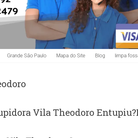
Grande São Paulo
Mapa do Site
Blog
limpa foss
eodoro
pidora Vila Theodoro Entupiu?L