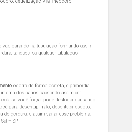
eodoro, dedetização Vila Theodoro,
po vão parando na tubulação formando assim
rdura, tanques, ou qualquer tubulação
mento
ocorra de forma correta, é primordial
e interna dos canos causando assim um
u cola se você forçar pode deslocar causando
cê para desentupir ralo, desentupir esgoto,
aixa de gordura, e assim sanar esse problema.
Sul – SP.