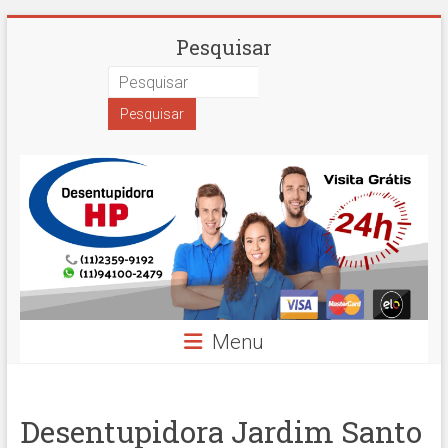
Skip
Desentupidora
Pesquisar
to
content
em
São
Paulo
Hidro
Prime
Menu
Desentupidora Jardim Santo