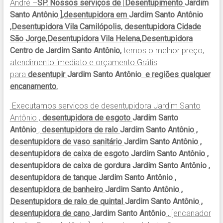
André –
SP. Nossos serviços de
[
Desentupimento
Jardim
Santo Antônio
],desentupidora em
Jardim Santo Antônio
,Desentupidora Vila Camilópolis, desentupidora Cidade
São Jorge,Desentupidora Vila Helena,Desentupidora
Centro de
Jardim Santo Antônio
,
temos o melhor preço,
atendimento imediato e orçamento Grátis
para
desentupir
Jardim Santo Antônio
e regiões qualquer
encanamento.
Executamos serviços de desentupidora Jardim Santo
Antônio ,
desentupidora de esgoto
Jardim Santo
Antônio
,
desentupidora de ralo
Jardim Santo Antônio
,
desentupidora de vaso sanitário
Jardim Santo Antônio
,
desentupidora de caixa de esgoto
Jardim Santo Antônio
,
desentupidora de caixa de gordura
Jardim Santo Antônio
,
desentupidora de tanque
Jardim Santo Antônio
,
desentupidora de banheiro
Jardim Santo Antônio
,
Desentupidora de ralo de quintal
Jardim Santo Antônio
,
desentupidora de cano
Jardim Santo Antônio
, [encanador