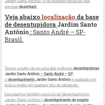
Jardim Santo Antônio ] e de qualquer tubulação que
precisar
desentupir
.
Veja abaixo
localização
da base
de desentupidora
Jardim Santo
Antônio
:
Santo André – SP-
Brasil.
Temos orgulho de ser uma das melhores
desentupidoras
Jardim Santo Antônio
– Santo André – SP
,
o
desentupimento
Jardim Santo Antônio
é realizado em
toda a região em qualquer tipo de tubulação.
Executamos também serviços de [desentupimento
Jardim Santo Antônio ],
desentupimento de esgoto