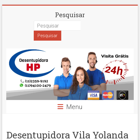
Skip
Desentupidora
Pesquisar
to
content
em
São
Paulo
Hidro
Prime
Menu
Desentupidora Vila Yolanda