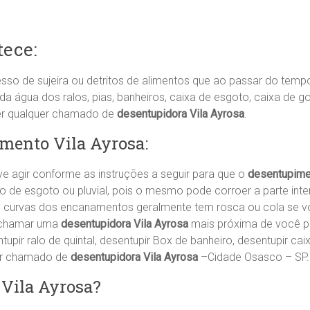
ece:
sso de sujeira ou detritos de alimentos que ao passar do tem
água dos ralos, pias, banheiros, caixa de esgoto, caixa de go
er qualquer chamado de
desentupidora Vila Ayrosa
.
mento Vila Ayrosa:
e agir conforme as instruções a seguir para que o
desentupime
o de esgoto ou pluvial, pois o mesmo pode corroer a parte i
 nas curvas dos encanamentos geralmente tem rosca ou cola se
 chamar uma
desentupidora Vila Ayrosa
mais próxima de você par
entupir ralo de quintal, desentupir Box de banheiro, desentupir c
er chamado de
desentupidora Vila Ayrosa
–Cidade Osasco – SP.
 Vila Ayrosa?