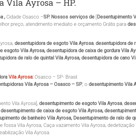
a Vila Ayrosa – HP.
a ,
Cidade Osasco –
SP. Nossos serviços de
[
Desentupimento Vi
lhor preço, atendimento imediato e orçamento Grátis para
des
Ayrosa,
desentupidora de esgoto Vila Ayrosa
,
desentupidora de r
de esgoto Vila Ayrosa, desentupidora de caixa de gordura Vila A
upidora de ralo de quintal Vila Ayrosa, desentupidora de cano Vi
dora
Vila Ayrosa
:
Osasco – SP- Brasil.
ntupidoras Vila Ayrosa – Osasco – SP
, o
desentupimento Vila 
nto Vila Ayrosa],
desentupimento de esgoto Vila Ayrosa
,
desen
 desentupimento de caixa de esgoto Vila Ayrosa, desentupimento
pimento de banheiro Vila Ayrosa, Desentupimento de ralo de qu
de fossa Vila Ayrosa, Caça vazamento Vila Ayrosa, dedetização 
abilização Vila Ayrosa.