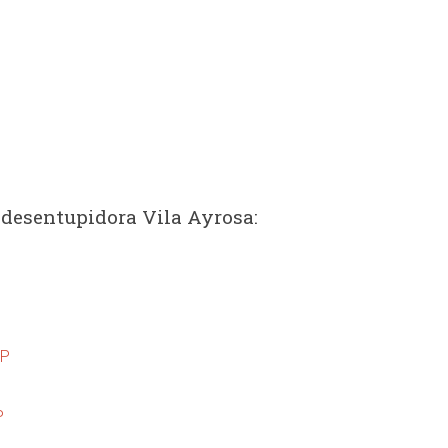
 desentupidora Vila Ayrosa:
SP
P