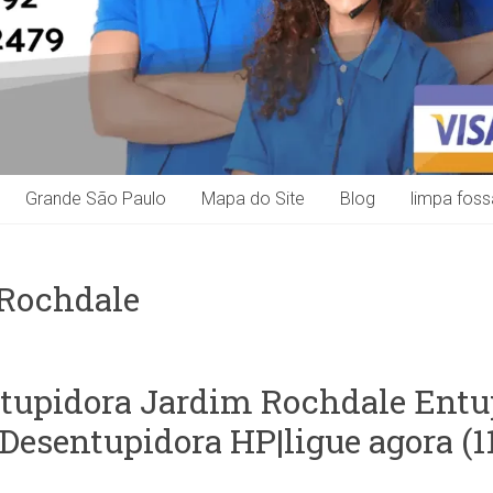
Grande São Paulo
Mapa do Site
Blog
limpa foss
 Rochdale
tupidora Jardim Rochdale Ent
Desentupidora HP|ligue agora (1