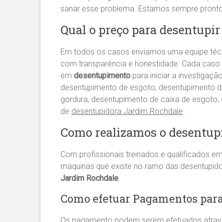
sanar esse problema. Estamos sempre pront
Qual o preço para desentupi
Em todos os casos enviamos uma equipe té
com transparência e honestidade. Cada caso 
em
desentupimento
para iniciar a investigaç
desentupimento de esgoto, desentupimento de 
gordura, desentupimento de caixa de esgoto
de
desentupidora Jardim Rochdale
.
Como realizamos o desentup
Com profissionais treinados e qualificados e
maquinas que existe no ramo das desentupid
Jardim Rochdale
.
Como efetuar Pagamentos para
Os pagamento podem serem efetuados atrav