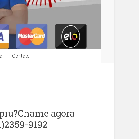
a
Contato
upiu?Chame agora
1)2359-9192