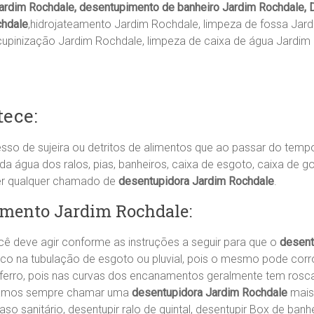
rdim Rochdale, desentupimento de banheiro Jardim Rochdale, D
chdale
,hidrojateamento Jardim Rochdale, limpeza de fossa Ja
upinização Jardim Rochdale, limpeza de caixa de água Jardim
ece:
sso de sujeira ou detritos de alimentos que ao passar do tem
água dos ralos, pias, banheiros, caixa de esgoto, caixa de go
er qualquer chamado de
desentupidora Jardim Rochdale
.
imento Jardim Rochdale:
 deve agir conforme as instruções a seguir para que o
desent
ico na tubulação de esgoto ou pluvial, pois o mesmo pode corr
 ferro, pois nas curvas dos encanamentos geralmente tem rosc
damos sempre chamar uma
desentupidora Jardim Rochdale
mais 
aso sanitário, desentupir ralo de quintal, desentupir Box de banh