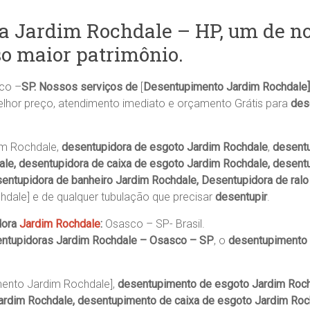
a Jardim Rochdale – HP, um de nos
so maior patrimônio.
co –
SP. Nossos serviços de
[
Desentupimento Jardim Rochdale],
lhor preço, atendimento imediato e orçamento Grátis para
des
im Rochdale,
desentupidora de esgoto Jardim Rochdale
,
desentu
ale, desentupidora de caixa de esgoto Jardim Rochdale, desentu
entupidora de banheiro Jardim Rochdale, Desentupidora de ralo 
hdale] e de qualquer tubulação que precisar
desentupir
.
dora
Jardim Rochdale
:
Osasco – SP- Brasil.
ntupidoras Jardim Rochdale – Osasco – SP
, o
desentupimento 
ento Jardim Rochdale],
desentupimento de esgoto Jardim Roc
ardim Rochdale, desentupimento de caixa de esgoto Jardim Roc